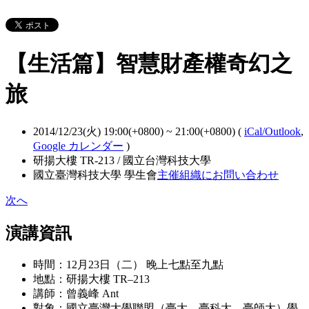
【生活篇】智慧財產權奇幻之
旅
2014/12/23(火) 19:00(+0800)
~
21:00(+0800)
(
iCal/Outlook
,
Google カレンダー
)
研揚大樓 TR-213 / 國立台灣科技大學
國立臺灣科技大學 學生會
主催組織にお問い合わせ
次へ
演講資訊
時間：12月23日（二） 晚上七點至九點
地點：研揚大樓 TR–213
講師：曾義峰 Ant
對象：國立臺灣大學聯盟（臺大、臺科大、臺師大）學