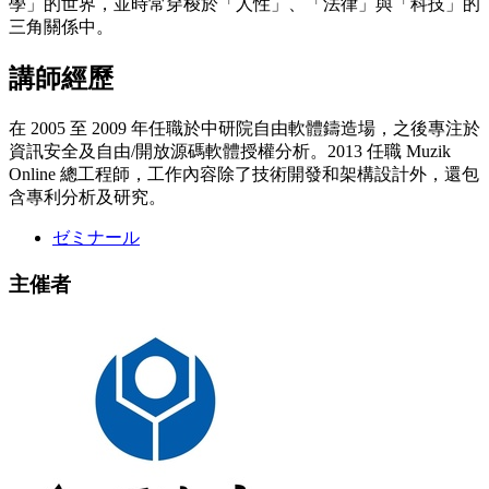
學」的世界，並時常穿梭於「人性」、「法律」與「科技」的
三角關係中。
講師經歷
在 2005 至 2009 年任職於中研院自由軟體鑄造場，之後專注於
資訊安全及自由/開放源碼軟體授權分析。2013 任職 Muzik
Online 總工程師，工作內容除了技術開發和架構設計外，還包
含專利分析及研究。
ゼミナール
主催者