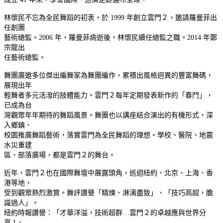
林懷民不忘為全民舞蹈的初衷，於 1999 年創立雲門２，邀請羅曼菲出
任創團
藝術總監。2006 年，羅曼菲病逝後，林懷民續任總監之職。2014 年鄭
宗龍出
任藝術總監。
舞團廣邀多位傑出編舞家為舞團編作，累積出風格迥異的豐富舞碼，
展現出年
輕舞者多元活潑的肢體能力。雲門２每年定期發表新作的「春鬥」，
已成為台
灣觀眾年年期待的舞蹈風景。舞團也以講座結合演出的有機形式，深
入鄉鎮、
校園推廣舞蹈藝術，落實雲門為全民舞蹈的理想。學校、醫院、地震
水災重建
區、部落廣場，都是雲門２的舞台。
近年，雲門２也在國際舞壇中展露頭角，巡迴紐約、北京、上海、香
港等地，
受到觀眾熱烈激賞。舞評讚譽「精煉、淋漓盡致」、「技巧高超，膽
識過人」。
紐約時報讚譽：「才華洋溢，技術超群…雲門２的卓越應與世界分
享！」