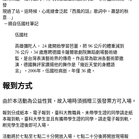
發
現過了站。這時候，心底總會泛起『西風的話』歌詞中，蕭瑟的秋
意…」
－摘自伍國柱筆記
伍國柱
高雄彌陀人， 24 歲開始學習芭蕾，把 96 公斤的體重減到
76 公斤，34 歲應聘德國卡薩爾歌劇院舞蹈劇場藝術總
監，是台灣表演藝術界的傳奇。作品常為歐洲各藝術節邀
演，德國舞評家讚揚他的舞作是「幾近天堂的身體語
言」。2006年，伍國柱病逝，年僅 36 歲。
報到方式
由於本活動為公益性質，故入場時須捐贈三張發票方可入場。
報到分成紙本、電子報到，臺科大教職員、未帶學生證的同學請走紙
本報到軌，臺科大學生並且有攜帶學生證的同學，請走電子報到軌，
刷完學生證後即可入場。
活動將於七點至七點二十分開放入場，七點二十分後將開放現場報