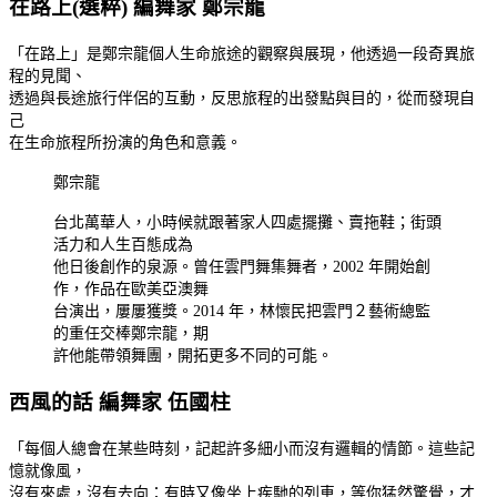
在路上(選粹) 編舞家 鄭宗龍
「在路上」是鄭宗龍個人生命旅途的觀察與展現，他透過一段奇異旅
程的見聞、
透過與長途旅行伴侶的互動，反思旅程的出發點與目的，從而發現自
己
在生命旅程所扮演的角色和意義。
鄭宗龍
台北萬華人，小時候就跟著家人四處擺攤、賣拖鞋；街頭
活力和人生百態成為
他日後創作的泉源。曾任雲門舞集舞者，2002 年開始創
作，作品在歐美亞澳舞
台演出，屢屢獲獎。2014 年，林懷民把雲門２藝術總監
的重任交棒鄭宗龍，期
許他能帶領舞團，開拓更多不同的可能。
西風的話 編舞家 伍國柱
「每個人總會在某些時刻，記起許多細小而沒有邏輯的情節。這些記
憶就像風，
沒有來處，沒有去向：有時又像坐上疾馳的列車，等你猛然驚覺，才