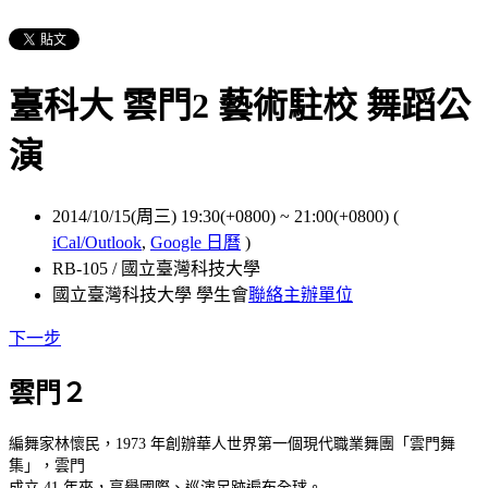
臺科大 雲門2 藝術駐校 舞蹈公
演
2014/10/15(周三) 19:30(+0800)
~
21:00(+0800)
(
iCal/Outlook
,
Google 日曆
)
RB-105 / 國立臺灣科技大學
國立臺灣科技大學 學生會
聯絡主辦單位
下一步
雲門２
編舞家林懷民，1973 年創辦華人世界第一個現代職業舞團「雲門舞
集」，雲門
成立 41 年來，享譽國際、巡演足跡遍布全球。